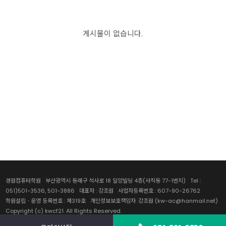
취업센터
수강생 포트폴리오
게시물이 없습니다.
경원컴퓨터학원 부산광역시 동래구 석사로 18 일양빌딩 4층(사직동 77-1번지) Tel :
051)501-3536, 501-3886 대표자 : 강조원 사업자등록번호 : 607-90-26762
학원설립ㆍ운영 등록번호 : 제319호 개인정보보호책임자 :강조원 (kw-ac@hanmail.net)
Copyright (c) kwcf21. All Rights Reserved.