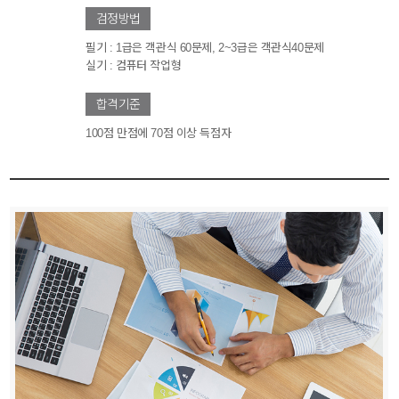
검정방법
필기 : 1급은 객관식 60문제, 2~3급은 객관식40문제
실기 : 컴퓨터 작업형
합격기준
100점 만점에 70점 이상 득점자