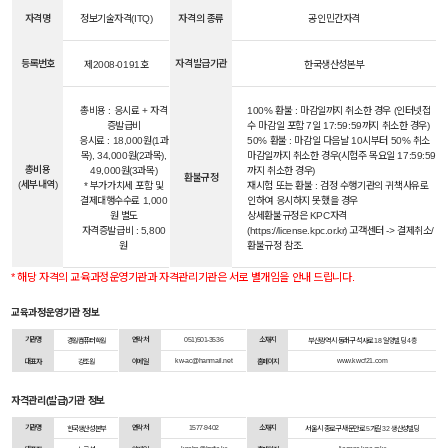
자격명
정보기술자격(ITQ)
자격의 종류
공인민간자격
등록번호
자격발급기관
제2008-0191호
한국생산성본부
총비용 : 응시료 + 자격
100% 환불 : 마감일까지 취소한 경우 (인터넷접
증발급비
수 마감일 포함 7일 17:59:59까지 취소한 경우)
응시료 : 18,000원(1과
50% 환불 : 마감일 다음날 10시부터 50% 취소
목), 34,000원(2과목),
마감일까지 취소한 경우(시험주 목요일 17:59:59
총비용
49,000원(3과목)
까지 취소한 경우)
환불규정
(세부내역)
* 부가가치세 포함 및
재시험 또는 환불 : 검정 수행기관의 귀책사유로
결제대행수수료 1,000
인하여 응시하지 못했을 경우
원 별도
상세환불규정은 KPC자격
자격증발급비 : 5,800
(https://license.kpc.or.kr) 고객센터 -> 결제취소/
원
환불규정 참조.
* 해당 자격의 교육과정운영기관과 자격관리기관은 서로 별개임을 안내 드립니다.
교육과정운영기관 정보
기관명
연락처
051)501-3536
소재지
경원컴퓨터학원
부산광역시 동래구 석사로 18 일양빌딩 4층
kw-ac@hanmail.net
www.kwcf21.com
대표자
강조원
이메일
홈페이지
자격관리(발급)기관 정보
기관명
연락처
1577-9402
소재지
한국생산성본부
서울시 종로구 새문안로 5가길 32 생산성빌딩