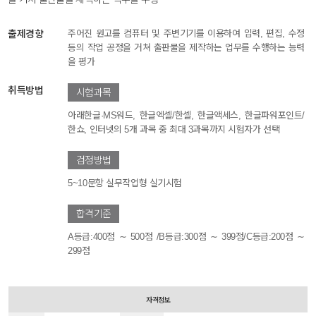
출제경향
주어진 원고를 컴퓨터 및 주변기기를 이용하여 입력, 편집, 수정
등의 작업 공정을 거쳐 출판물을 제작하는 업무를 수행하는 능력
을 평가
취득방법
시험과목
아래한글·MS워드, 한글엑셀/한셀, 한글액세스, 한글파워포인트/
한쇼, 인터넷의 5개 과목 중 최대 3과목까지 시험자가 선택
검정방법
5~10문항 실무작업형 실기시험
합격기준
A등급:400점 ∼ 500점 /B등급:300점 ∼ 399점/C등급:200점 ∼
299점
자격정보