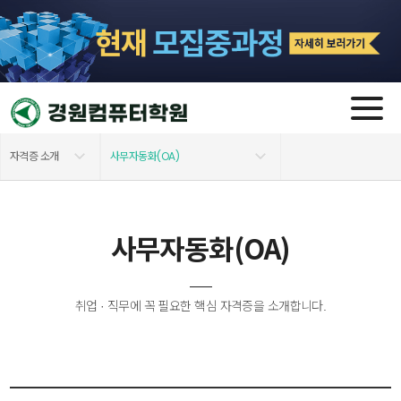
자격증 소개
사무자동화(OA)
학원소개
실내건축설계
사무자동화(OA)
모집 과정
3D프린팅
교육지원안내
전산회계/전산세무
취업 · 직무에 꼭 필요한 핵심 자격증을 소개합니다.
자격증 소개
웹/그래픽 디자인
커뮤니티
사무자동화(OA)