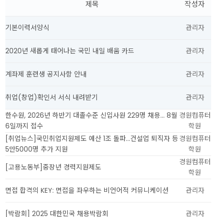
제목
작성자
취업센터
기본이력서양식
관리자
2020년 새롭게 태어나는 국민 내일 배움 카드
관리자
계좌제 훈련생 공지사항 안내
관리자
취업(창업)확인서 서식 내려받기
관리자
한수원, 2026년 하반기 대졸수준 신입사원 229명 채용… 8월
경원컴퓨터
6일까지 접수
학원
[취업뉴스]국민취업지원제도 예산 1조 돌파…건설업 퇴직자 등
경원컴퓨터
5만5000명 추가 지원
학원
경원컴퓨터
[고용노동부]중장년 경력지원제도
학원
면접 합격의 KEY: 면접을 좌우하는 비언어적 커뮤니케이션
관리자
[박람회] 2025 대한민국 채용박람회
관리자