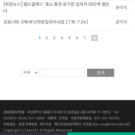
[취업뉴스]'월드클래스' 중소·중견·공기업 일자리 560개 열린
관리자
다
코로나19 극복!부산희망일자리사업 (7.15~7.24)
관리자
1
2
3
4
5
6
7
경원컴퓨터학원 부산광역시 동래구 석사로 18 일양빌딩 4층(사직동 77-1번지) Tel :
051)501-3536, 501-3886 대표자 : 강조원 사업자등록번호 : 607-90-26762
학원설립ㆍ운영 등록번호 : 제319호 개인정보보호책임자 :강조원 (kw-ac@hanmail.net)
Copyright (c) kwcf21. All Rights Reserved.